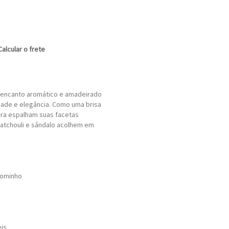
Calcular o frete
 encanto aromático e amadeirado
ade e elegância. Como uma brisa
fera espalham suas facetas
patchouli e sândalo acolhem em
Cominho
eis