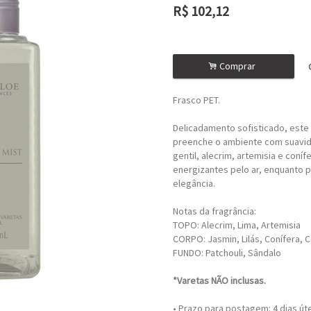
R$
102,12
ou R$
91,91
no depósito
.
Comprar
Frasco PET.
Delicadamento sofisticado, este
preenche o ambiente com suavid
gentil, alecrim, artemisia e coní
energizantes pelo ar, enquanto 
elegância.
Notas da fragrância:
TOPO: Alecrim, Lima, Artemisia
CORPO: Jasmin, Lilás, Conífera, 
FUNDO: Patchouli, Sândalo
*Varetas NÃO inclusas.
• Prazo para postagem:
4 dias út