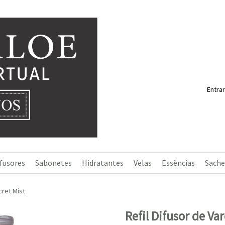
Entrar
fusores
Sabonetes
Hidratantes
Velas
Essências
Sache
ret Mist
Refil Difusor de Va