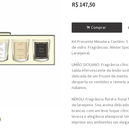
R$
147,50
ou R$
132,75
no depósito
.
Comprar
Kit Presente Miniatura Contém: 3
de vidro. Fragrâncias: Winter Spic
Laranjeira).
LIMÃO SICILIANO: Fragrância cítri
saída efervescente do limão sicil
delicada de um frozen de menta.
desperta os sentidos e remete a
italianos.
NÉROLI: Fragrância floral e frutal 
de laranjeira. Seu aroma delicad
brancas com um leve toque cítri
leveza e elegância atemporal. U
imprime aos ambientes um elegan