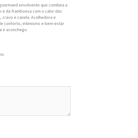
l gourmand envolvente que combina a
 e da framboesa com o calor das
, cravo e canela. Acolhedora e
de conforto, intimismo e bem-estar
a e aconchego.
eis