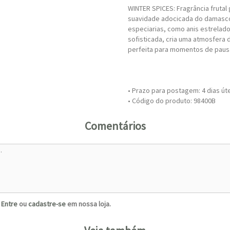
WINTER SPICES: Fragrância fruta
suavidade adocicada do damasco
especiarias, como anis estrelado
sofisticada, cria uma atmosfera 
perfeita para momentos de paus
• Prazo para postagem:
4 dias út
• Código do produto: 98400B
Comentários
?
Entre
ou
cadastre-se
em nossa loja.