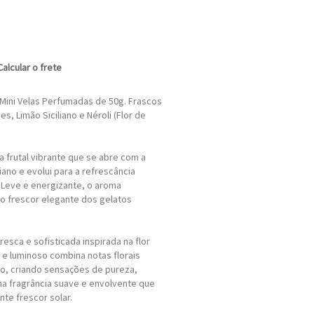
Calcular o frete
 Mini Velas Perfumadas de 50g. Frascos
es, Limão Siciliano e Néroli (Flor de
ca frutal vibrante que se abre com a
iano e evolui para a refrescância
 Leve e energizante, o aroma
o frescor elegante dos gelatos
fresca e sofisticada inspirada na flor
o e luminoso combina notas florais
co, criando sensações de pureza,
ma fragrância suave e envolvente que
te frescor solar.