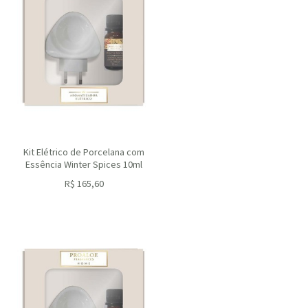
Kit Elétrico de Porcelana com
Essência Winter Spices 10ml
R$
165,60
ou R$
149,04
no depósito