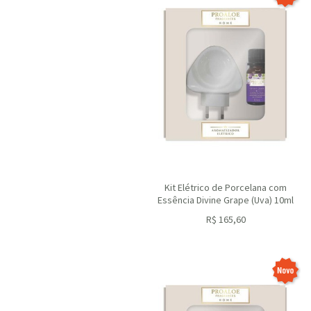
Kit Elétrico de Porcelana com
Essência Divine Grape (Uva) 10ml
R$
165,60
ou R$
149,04
no depósito