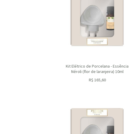
Kit Elétrico de Porcelana - Essência
Néroli (flor de laranjeira) 10ml
R$
165,60
ou R$
149,04
no depósito