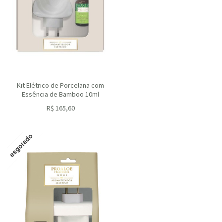
Kit Elétrico de Porcelana com
Essência de Bamboo 10ml
R$
165,60
ou R$
149,04
no depósito