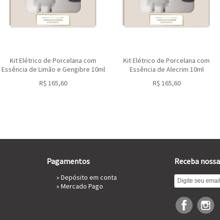
Kit Elétrico de Porcelana com
Kit Elétrico de Porcelana com
Essência de Limão e Gengibre 10ml
Essência de Alecrim 10ml
R$
165,60
R$
165,60
ou R$
149,04
no depósito
ou R$
149,04
no depósito
Pagamentos
Receba nossa
» Depósito em conta
»
Mercado Pago