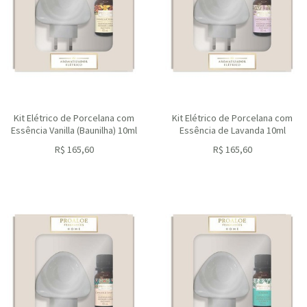
Kit Elétrico de Porcelana com
Kit Elétrico de Porcelana com
Essência Vanilla (Baunilha) 10ml
Essência de Lavanda 10ml
R$
165,60
R$
165,60
ou R$
149,04
no depósito
ou R$
149,04
no depósito