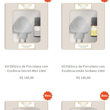
Kit Elétrico de Porcelana com
Kit Elétrico de Porcelana com
Essência Secret Mist 10ml
Essência Limão Siciliano 10ml
R$
165,60
R$
165,60
ou R$
149,04
no depósito
ou R$
149,04
no depósito