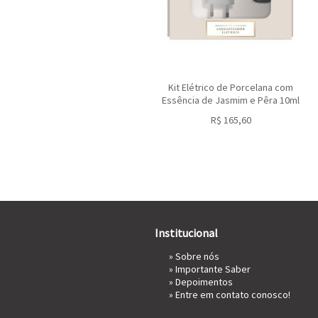
Kit Elétrico de Porcelana com
Essência de Jasmim e Pêra 10ml
R$
165,60
ou R$
149,04
no depósito
Institucional
»
Sobre nós
»
Importante Saber
»
Depoimentos
»
Entre em contato conosco!