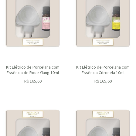
Kit Elétrico de Porcelana com
Kit Elétrico de Porcelana com
Essência de Rose Ylang 10ml
Essência Citronela 10ml
R$
165,60
R$
165,60
ou R$
149,04
no depósito
ou R$
149,04
no depósito