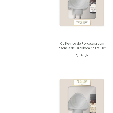
Kit Elétrico de Porcelana com
Essência de Orquídea Negra 10ml
R$
165,60
ou R$
149,04
no depósito