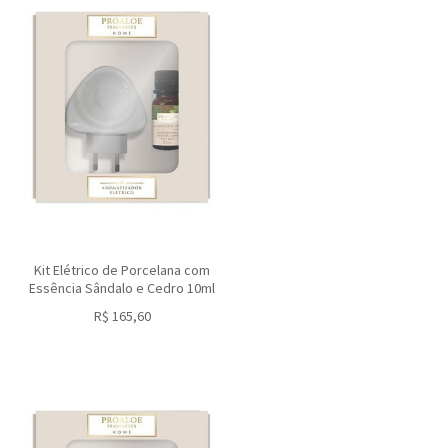
Kit Elétrico de Porcelana com
Essência Sândalo e Cedro 10ml
R$
165,60
ou R$
149,04
no depósito