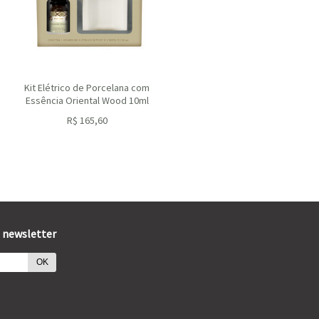
Kit Elétrico de Porcelana com
Essência Oriental Wood 10ml
R$
165,60
ou R$
149,04
no depósito
 newsletter