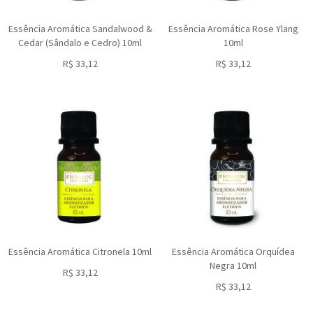
Essência Aromática Sandalwood &
Essência Aromática Rose Ylang
Cedar (Sândalo e Cedro) 10ml
10ml
R$
33,12
R$
33,12
ou R$
29,81
no depósito
ou R$
29,81
no depósito
Essência Aromática Citronela 10ml
Essência Aromática Orquídea
Negra 10ml
R$
33,12
ou R$
29,81
no depósito
R$
33,12
ou R$
29,81
no depósito