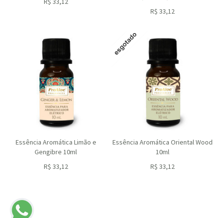
R$
33,12
ou R$
29,81
no depósito
R$
33,12
ou R$
29,81
no depósito
Essência Aromática Limão e
Essência Aromática Oriental Wood
Gengibre 10ml
10ml
R$
33,12
R$
33,12
ou R$
29,81
no depósito
ou R$
29,81
no depósito