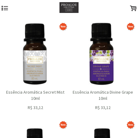
4
.
Essência Aromática Secret Mist
Essência Aromática Divine Grape
10ml
10ml
R$
33,12
R$
33,12
ou R$
29,81
no depósito
ou R$
29,81
no depósito