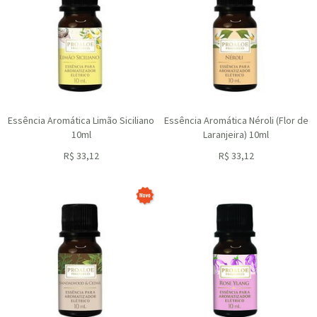
Essência Aromática Limão Siciliano
Essência Aromática Néroli (Flor de
10ml
Laranjeira) 10ml
R$
33,12
R$
33,12
ou R$
29,81
no depósito
ou R$
29,81
no depósito