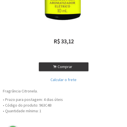
R$
33,12
ou R$
29,81
no depósito
.
Comprar
Calcular o frete
Fragrância Citronela.
• Prazo para postagem:
4 dias úteis
• Código do produto: 963C4B
• Quantidade mínima: 1