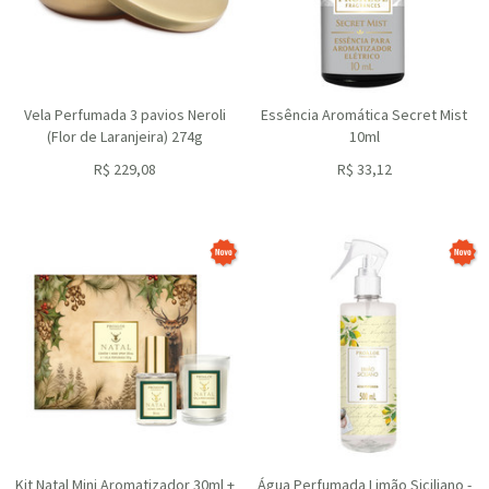
Vela Perfumada 3 pavios Neroli
Essência Aromática Secret Mist
(Flor de Laranjeira) 274g
10ml
R$
229,08
R$
33,12
ou R$
206,17
no depósito
ou R$
29,81
no depósito
Kit Natal Mini Aromatizador 30ml +
Água Perfumada Limão Siciliano -