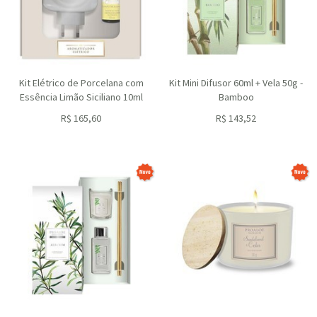
Kit Elétrico de Porcelana com
Kit Mini Difusor 60ml + Vela 50g -
Essência Limão Siciliano 10ml
Bamboo
R$
165,60
R$
143,52
ou R$
149,04
no depósito
ou R$
129,17
no depósito