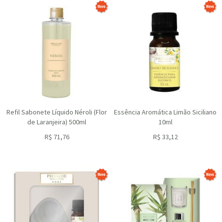
Refil Sabonete Líquido Néroli (Flor
Essência Aromática Limão Siciliano
de Laranjeira) 500ml
10ml
R$
71,76
R$
33,12
ou R$
64,58
no depósito
ou R$
29,81
no depósito