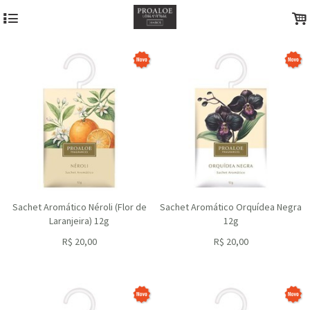
4
.
Sachet Aromático Néroli (Flor de
Sachet Aromático Orquídea Negra
Laranjeira) 12g
12g
R$
20,00
R$
20,00
ou R$
18,00
no depósito
ou R$
18,00
no depósito