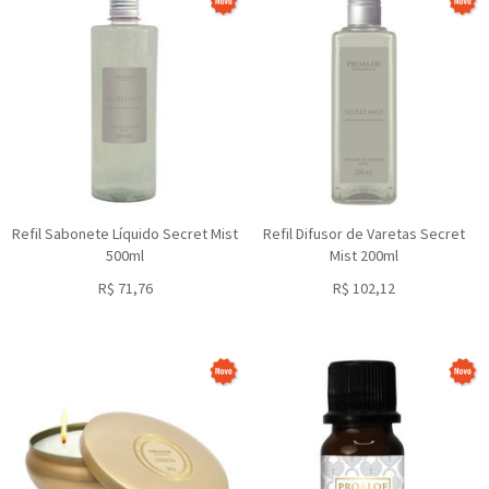
Refil Sabonete Líquido Secret Mist
Refil Difusor de Varetas Secret
500ml
Mist 200ml
R$
71,76
R$
102,12
ou R$
64,58
no depósito
ou R$
91,91
no depósito