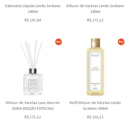
Sabonete Líquido Limão Siciliano
Difusor de Varetas Limão Siciliano
240ml
240ml
R$
107,64
R$
171,12
ou R$
96,88
no depósito
ou R$
154,01
no depósito
Difusor de Varetas Luxo Alecrim
Refil Difusor de Varetas Limão
250ml (EDIÇÃO ESPECIAL)
Siciliano 200ml
R$
171,12
R$
102,12
ou R$
154,01
no depósito
ou R$
91,91
no depósito