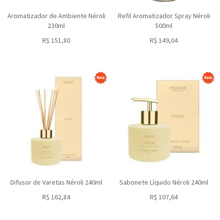
Aromatizador de Ambiente Néroli
Refil Aromatizador Spray Néroli
230ml
500ml
R$
151,80
R$
149,04
ou R$
136,62
no depósito
ou R$
134,14
no depósito
Difusor de Varetas Néroli 240ml
Sabonete Líquido Néroli 240ml
R$
162,84
R$
107,64
ou R$
146,56
no depósito
ou R$
96,88
no depósito