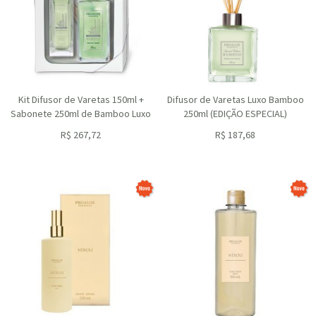
Kit Difusor de Varetas 150ml +
Difusor de Varetas Luxo Bamboo
Sabonete 250ml de Bamboo Luxo
250ml (EDIÇÃO ESPECIAL)
R$
267,72
R$
187,68
ou R$
240,95
no depósito
ou R$
168,91
no depósito