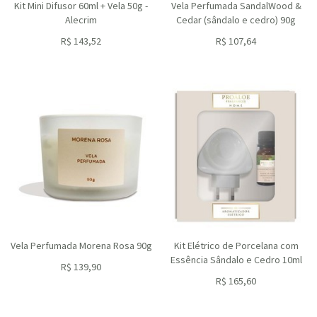
Kit Mini Difusor 60ml + Vela 50g -
Vela Perfumada SandalWood &
Alecrim
Cedar (sândalo e cedro) 90g
R$
143,52
R$
107,64
ou R$
129,17
no depósito
ou R$
96,88
no depósito
Vela Perfumada Morena Rosa 90g
Kit Elétrico de Porcelana com
Essência Sândalo e Cedro 10ml
R$
139,90
ou R$
125,91
no depósito
R$
165,60
ou R$
149,04
no depósito