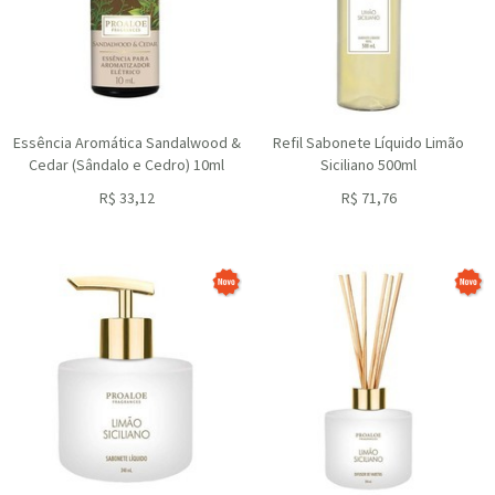
Essência Aromática Sandalwood &
Refil Sabonete Líquido Limão
Cedar (Sândalo e Cedro) 10ml
Siciliano 500ml
R$
33,12
R$
71,76
ou R$
29,81
no depósito
ou R$
64,58
no depósito