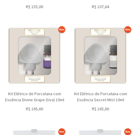
R$
155,00
R$
107,64
ou R$
139,50
no depósito
ou R$
96,88
no depósito
Kit Elétrico de Porcelana com
Kit Elétrico de Porcelana com
Essência Divine Grape (Uva) 10ml
Essência Secret Mist 10ml
R$
165,60
R$
165,60
ou R$
149,04
no depósito
ou R$
149,04
no depósito