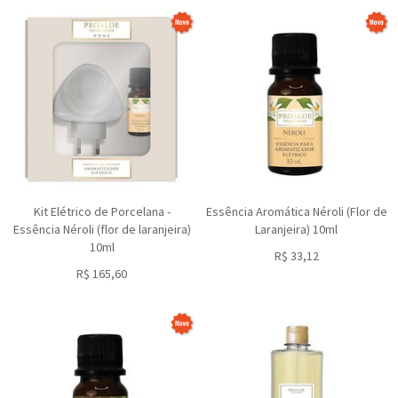
Kit Elétrico de Porcelana -
Essência Aromática Néroli (Flor de
Essência Néroli (flor de laranjeira)
Laranjeira) 10ml
10ml
R$
33,12
R$
165,60
ou R$
29,81
no depósito
ou R$
149,04
no depósito