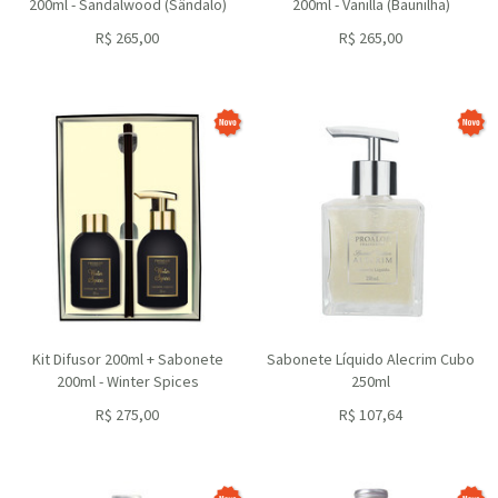
200ml - Sandalwood (Sândalo)
200ml - Vanilla (Baunilha)
R$
265,00
R$
265,00
ou R$
238,50
no depósito
ou R$
238,50
no depósito
Kit Difusor 200ml + Sabonete
Sabonete Líquido Alecrim Cubo
200ml - Winter Spices
250ml
R$
275,00
R$
107,64
ou R$
247,50
no depósito
ou R$
96,88
no depósito