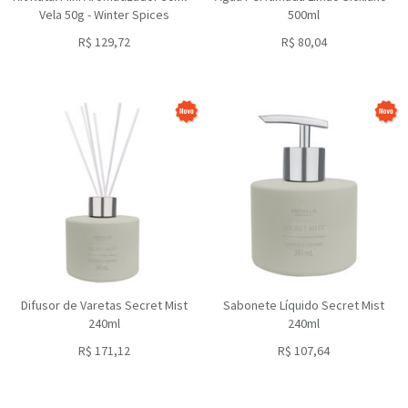
Vela 50g - Winter Spices
500ml
R$
129,72
R$
80,04
ou R$
116,75
no depósito
ou R$
72,04
no depósito
Difusor de Varetas Secret Mist
Sabonete Líquido Secret Mist
240ml
240ml
R$
171,12
R$
107,64
ou R$
154,01
no depósito
ou R$
96,88
no depósito