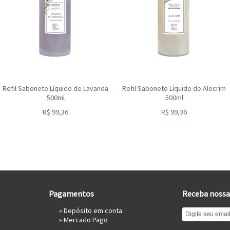
Refil Sabonete Líquido de Lavanda
Refil Sabonete Líquido de Alecrim
500ml
500ml
R$
99,36
R$
99,36
ou R$
89,42
no depósito
ou R$
89,42
no depósito
Pagamentos
Receba nossa
» Depósito em conta
»
Mercado Pago