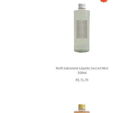
Refil Sabonete Líquido Secret Mist
500ml
R$
71,76
ou R$
64,58
no depósito