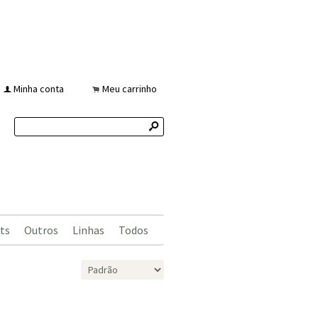
Minha conta
Meu carrinho
f
.
s
ts
Outros
Linhas
Todos