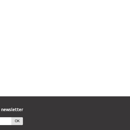
 newsletter