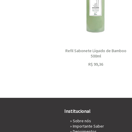
Refil Sabonete Líquido de Bamboo
500ml
R$
99,36
ou R$
89,42
no depósito
Institucional
»
Sobre nós
»
Importante Saber
»
Depoimentos