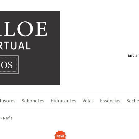
Entrar
fusores
Sabonetes
Hidratantes
Velas
Essências
Sache
›
Refis