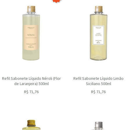
Refil Sabonete Líquido Néroli (Flor
Refil Sabonete Líquido Limão
de Laranjeira) 500ml
Siciliano 500ml
R$
71,76
R$
71,76
ou R$
64,58
no depósito
ou R$
64,58
no depósito