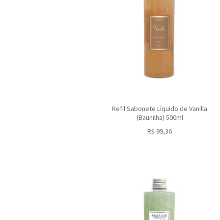
Refil Sabonete Líquido de Vanilla
(Baunilha) 500ml
R$
99,36
ou R$
89,42
no depósito