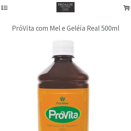
4
.
PróVita com Mel e Geléia Real 500ml