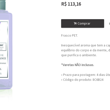
R$
113,16
ou R$
101,84
no depósito
.
Comprar
Frasco PET.
Inesquecível aroma que tem a ca
equilíbrio do corpo e da mente, d
que purifica o ambiente.
*Varetas NÃO inclusas.
• Prazo para postagem:
4 dias út
• Código do produto: 8C6B24