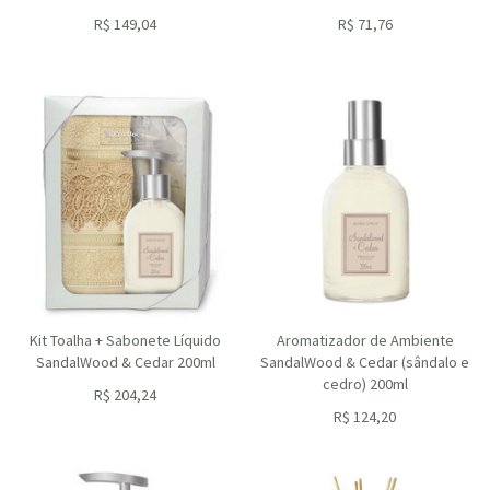
R$
149,04
R$
71,76
ou R$
134,14
no depósito
ou R$
64,58
no depósito
Kit Toalha + Sabonete Líquido
Aromatizador de Ambiente
SandalWood & Cedar 200ml
SandalWood & Cedar (sândalo e
cedro) 200ml
R$
204,24
ou R$
183,82
no depósito
R$
124,20
ou R$
111,78
no depósito