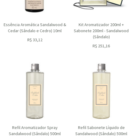
Essência Aromática Sandalwood &
Kit Aromatizador 200ml +
Cedar (Sândalo e Cedro) 10ml
Sabonete 200ml - Sandalwood
(Sândalo)
R$
33,12
ou R$
29,81
no depósito
R$
251,16
ou R$
226,04
no depósito
Refil Aromatizador Spray
Refil Sabonete Líquido de
Sandalwood (Sândalo) 500ml
Sandalwood (Sândalo) 500ml