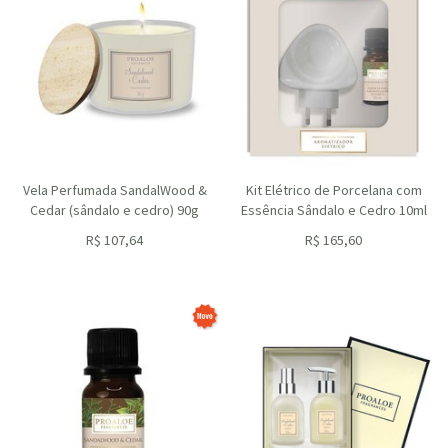
Vela Perfumada SandalWood &
Kit Elétrico de Porcelana com
Cedar (sândalo e cedro) 90g
Essência Sândalo e Cedro 10ml
R$
107,64
R$
165,60
ou R$
96,88
no depósito
ou R$
149,04
no depósito