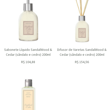
Sabonete Líquido SandalWood &
Difusor de Varetas SandalWood &
Cedar (sândalo e cedro) 200ml
Cedar (sândalo e cedro) 200ml
R$
104,88
R$
154,56
ou R$
94,39
no depósito
ou R$
139,10
no depósito