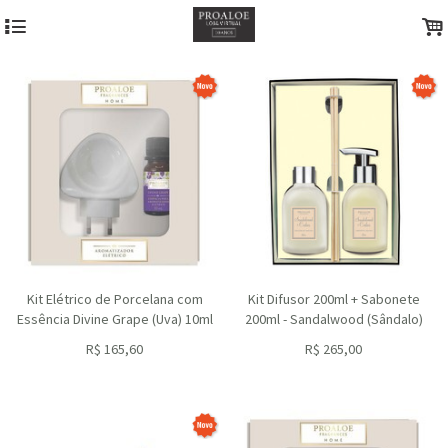
4
.
Kit Elétrico de Porcelana com
Kit Difusor 200ml + Sabonete
Essência Divine Grape (Uva) 10ml
200ml - Sandalwood (Sândalo)
R$
165,60
R$
265,00
ou R$
149,04
no depósito
ou R$
238,50
no depósito