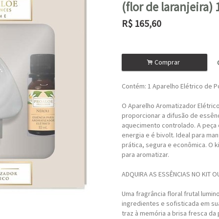
(flor de laranjeira)
R$
165,60
ou R$
149,04
no depósito
.
Comprar
Contém: 1 Aparelho Elétrico de Po
O Aparelho Aromatizador Elétrico
proporcionar a difusão de essên
aquecimento controlado. A peça
energia e é bivolt. Ideal para m
prática, segura e econômica. O 
para aromatizar.
ADQUIRA AS ESSÊNCIAS NO KIT 
Uma fragrância floral frutal lumi
ingredientes e sofisticada em sua
traz à memória a brisa fresca da 