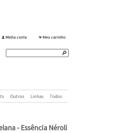
Minha conta
Meu carrinho
f
.
s
ts
Outros
Linhas
Todos
elana - Essência Néroli