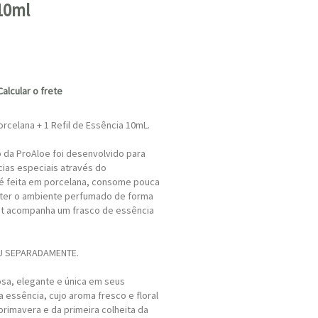
 10ml
Calcular o frete
rcelana + 1 Refil de Essência 10mL.
 da ProAloe foi desenvolvido para
cias especiais através do
 é feita em porcelana, consome pouca
anter o ambiente perfumado de forma
kit acompanha um frasco de essência
OU SEPARADAMENTE.
nosa, elegante e única em seus
 essência, cujo aroma fresco e floral
primavera e da primeira colheita da