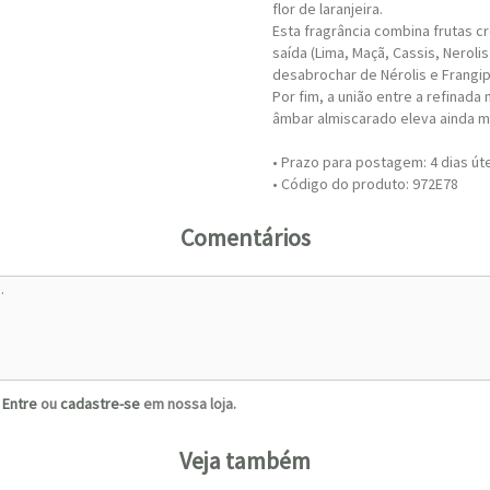
flor de laranjeira.
Esta fragrância combina frutas 
saída (Lima, Maçã, Cassis, Nero
desabrochar de Nérolis e Frangip
Por fim, a união entre a refinad
âmbar almiscarado eleva ainda m
• Prazo para postagem:
4 dias út
• Código do produto: 972E78
Comentários
?
Entre
ou
cadastre-se
em nossa loja.
Veja também